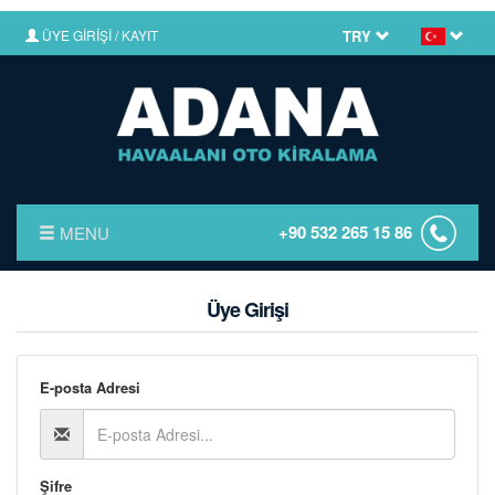
ÜYE GİRİŞİ / KAYIT
TRY
+90 532 265 15 86
MENU
ANASAYFA
Üye Girişi
HAKKIMIZDA
FİYAT LİSTESİ
E-posta Adresi
KIRALAMA KOŞULLARI
HABERLER
Şifre
İLETİŞİM